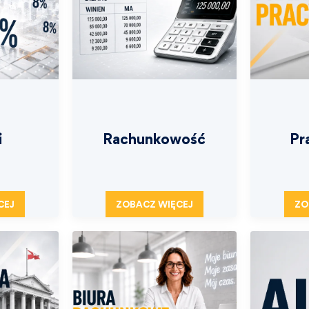
i
Rachunkowość
Pr
CEJ
ZOBACZ WIĘCEJ
ZO