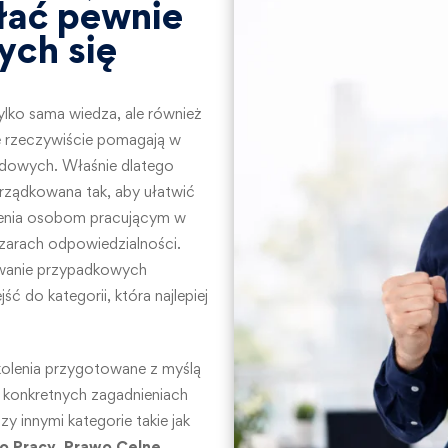
łać pewnie
ych się
 tylko sama wiedza, ale również
e rzeczywiście pomagają w
dowych. Właśnie dlatego
rządkowana tak, aby ułatwić
lenia osobom pracującym w
szarach odpowiedzialności.
iwanie przypadkowych
ć do kategorii, która najlepiej
kolenia przygotowane z myślą
 konkretnych zagadnieniach
 innymi kategorie takie jak
o Pracy
,
Prawo Celne
,