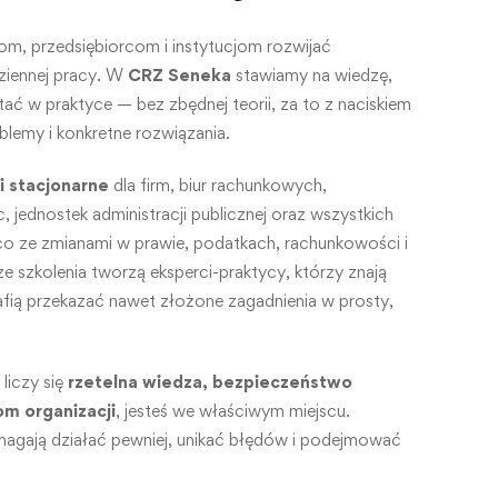
om, przedsiębiorcom i instytucjom rozwijać
ziennej pracy. W
CRZ Seneka
stawiamy na wiedzę,
ć w praktyce — bez zbędnej teorii, za to z naciskiem
oblemy i konkretne rozwiązania.
 i stacjonarne
dla firm, biur rachunkowych,
, jednostek administracji publicznej oraz wszystkich
co ze zmianami w prawie, podatkach, rachunkowości i
 szkolenia tworzą eksperci-praktycy, którzy znają
rafią przekazać nawet złożone zagadnienia w prosty,
 liczy się
rzetelna wiedza, bezpieczeństwo
om organizacji
, jesteś we właściwym miejscu.
agają działać pewniej, unikać błędów i podejmować