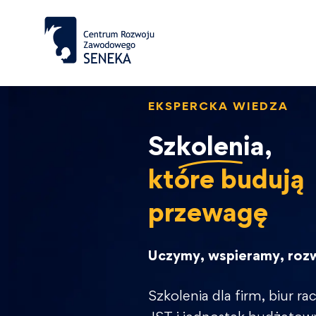
EKSPERCKA WIEDZA
Szkolenia,
które budują
przewagę
Uczymy, wspieramy, roz
Szkolenia dla firm, biur 