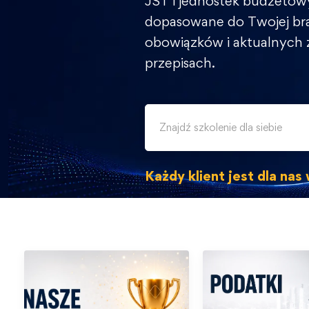
JST i jednostek budżetow
dopasowane do Twojej br
obowiązków i aktualnych
przepisach.
Każdy klient jest dla na