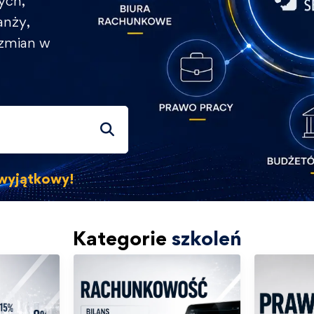
ych,
anży,
 zmian w
s wyjątkowy!
Kategorie
szkoleń