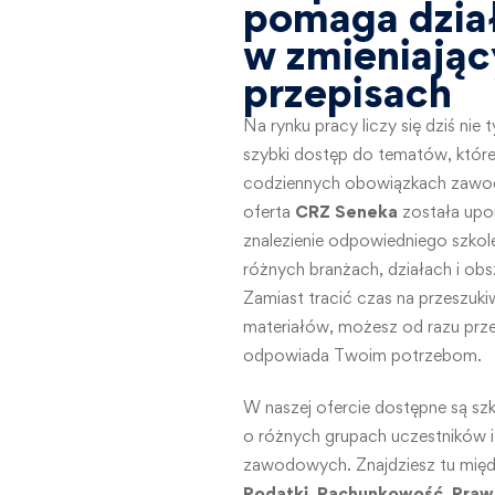
pomaga dzia
w zmieniając
przepisach
Na rynku pracy liczy się dziś nie
szybki dostęp do tematów, któr
codziennych obowiązkach zawo
oferta
CRZ Seneka
została upo
znalezienie odpowiedniego szko
różnych branżach, działach i ob
Zamiast tracić czas na przeszuk
materiałów, możesz od razu przejś
odpowiada Twoim potrzebom.
W naszej ofercie dostępne są sz
o różnych grupach uczestników i
zawodowych. Znajdziesz tu między
Podatki
,
Rachunkowość
,
Praw