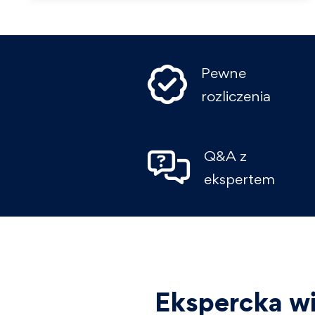
Pewne
rozliczenia
Q&A z
ekspertem
Ekspercka wi